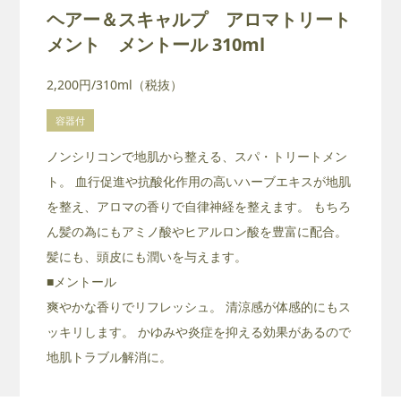
ヘアー＆スキャルプ アロマトリート
メント メントール 310ml
2,200円/310ml（税抜）
容器付
ノンシリコンで地肌から整える、スパ・トリートメン
ト。 血行促進や抗酸化作用の高いハーブエキスが地肌
を整え、アロマの香りで自律神経を整えます。 もちろ
ん髪の為にもアミノ酸やヒアルロン酸を豊富に配合。
髪にも、頭皮にも潤いを与えます。
■メントール
爽やかな香りでリフレッシュ。 清涼感が体感的にもス
ッキリします。 かゆみや炎症を抑える効果があるので
地肌トラブル解消に。