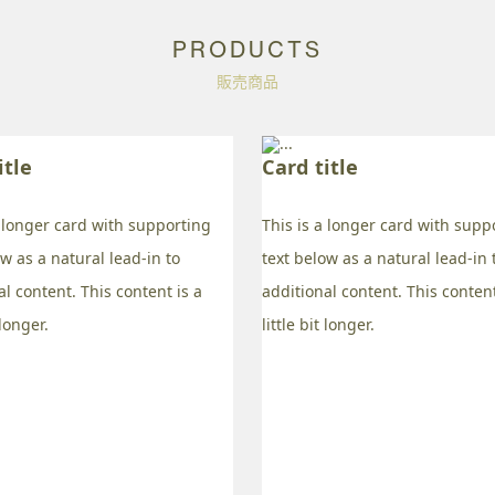
PRODUCTS
販売商品
itle
Card title
a longer card with supporting
This is a longer card with supp
ow as a natural lead-in to
text below as a natural lead-in 
al content. This content is a
additional content. This content
 longer.
little bit longer.