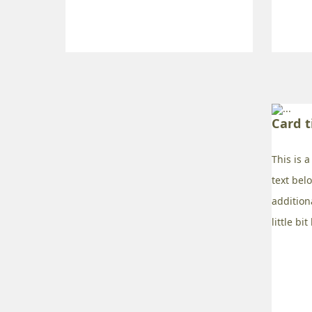
Card t
This is 
text bel
addition
little bit